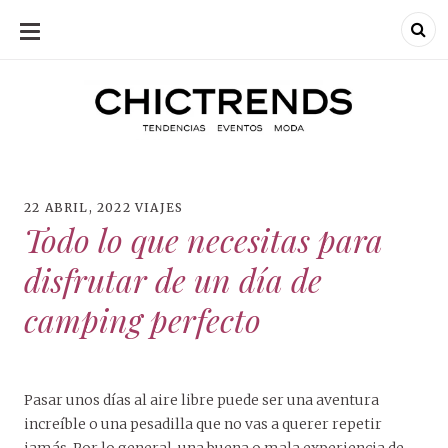
SKIP
TO
CONTENT
Chic Trends
Chic Trend
Tendencias en
bodas eventos
moda
decoración
fotografía
22 ABRIL, 2022
VIAJES
Todo lo que necesitas para
disfrutar de un día de
camping perfecto
Pasar unos días al aire libre puede ser una aventura
increíble o una pesadilla que no vas a querer repetir