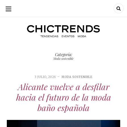
SKIP
TO
CONTENT
Chic Trends
Chic Trend
Tendencias en
bodas eventos
moda
decoración
Categoría:
fotografía
Moda sostenible
3 JULIO, 2026
MODA SOSTENIBLE
Alicante vuelve a desfilar
hacia el futuro de la moda
baño española