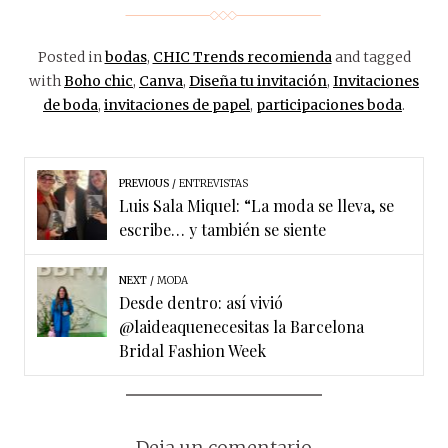
Posted in
bodas
,
CHIC Trends recomienda
and tagged
with
Boho chic
,
Canva
,
Diseña tu invitación
,
Invitaciones
de boda
,
invitaciones de papel
,
participaciones boda
.
PREVIOUS
ENTREVISTAS
Luis Sala Miquel: “La moda se lleva, se
escribe… y también se siente
NEXT
MODA
Desde dentro: así vivió
@laideaquenecesitas la Barcelona
Bridal Fashion Week
Deja un comentario