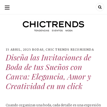
SKIP
TO
CONTENT
Chic Trends
Chic Trend
Tendencias en
bodas eventos
moda
decoración
fotografía
15 ABRIL, 2025
BODAS
,
CHIC TRENDS RECOMIENDA
Diseña las Invitaciones de
Boda de tus Sueños con
Canva: Elegancia, Amor y
Creatividad en un click
Cuando organizas una boda, cada detalle es una expresión