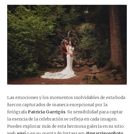
Las emociones y los momentos inolvidables de esta boda
fueron capturados de manera excepcional por la
fotógrafa
Patricia Garrigós
. Su sensibilidad para captar
la esencia de la celebración se refleja en cada imagen.
Puedes explorar más de esta hermosa galería en su sitio
web
aquí
o en su cuenta de Instagram
@pgarrigosphoto
.