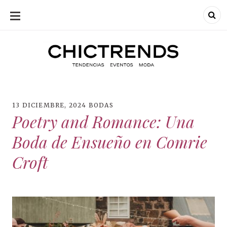
SKIP
TO
CONTENT
Chic Trends
Chic Trend
Tendencias en
bodas eventos
moda
decoración
fotografía
13 DICIEMBRE, 2024
BODAS
Poetry and Romance: Una
Boda de Ensueño en Comrie
Croft