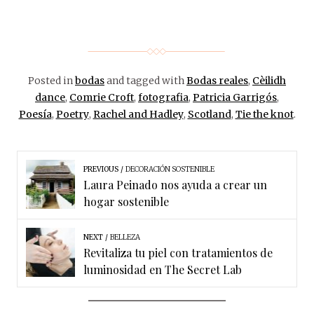
Posted in
bodas
and tagged with
Bodas reales
,
Cèilidh
dance
,
Comrie Croft
,
fotografia
,
Patricia Garrigós
,
Poesía
,
Poetry
,
Rachel and Hadley
,
Scotland
,
Tie the knot
.
PREVIOUS
DECORACIÓN SOSTENIBLE
Laura Peinado nos ayuda a crear un
hogar sostenible
NEXT
BELLEZA
Revitaliza tu piel con tratamientos de
luminosidad en The Secret Lab