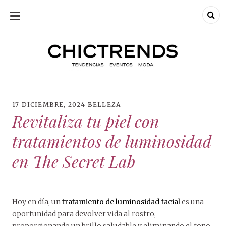
SKIP
TO
CONTENT
Chic Trends
Chic Trend
Tendencias en
bodas eventos
moda
decoración
fotografía
17 DICIEMBRE, 2024
BELLEZA
Revitaliza tu piel con
tratamientos de luminosidad
en The Secret Lab
Hoy en día, un
tratamiento de luminosidad facial
es una
oportunidad para devolver vida al rostro,