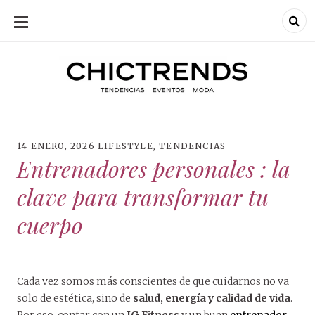
SKIP
TO
CONTENT
Chic Trends
Chic Trend
Tendencias en
bodas eventos
moda
decoración
fotografía
14 ENERO, 2026
LIFESTYLE
,
TENDENCIAS
Entrenadores personales : la
clave para transformar tu
cuerpo
Cada vez somos más conscientes de que cuidarnos no va
solo de estética, sino de
salud, energía y calidad de vida
.