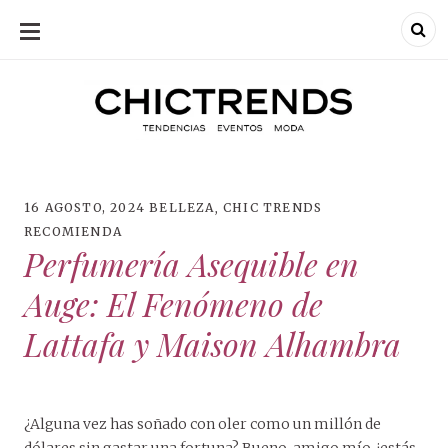
SKIP
TO
CONTENT
Chic Trends
Chic Trend
Tendencias en
bodas eventos
moda
decoración
fotografía
16 AGOSTO, 2024
BELLEZA
,
CHIC TRENDS
RECOMIENDA
Perfumería Asequible en
Auge: El Fenómeno de
Lattafa y Maison Alhambra
¿Alguna vez has soñado con oler como un millón de