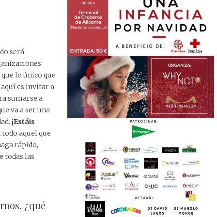
ado será
ganizaciones:
í que lo único que
 aquí es invitar a
ra sumarse a
que va a ser una
dad.
¡Estáis
 todo aquel que
haga rápido,
 todas las
rnos, ¿qué