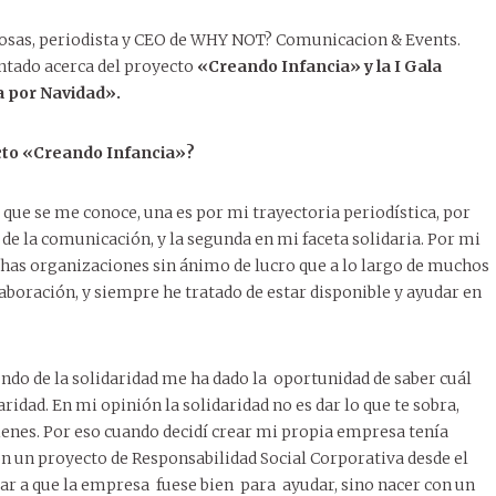
sas, periodista y CEO de WHY NOT? Comunicacion & Events.
ontado acerca del proyecto
«Creando Infancia» y la I Gala
a por Navidad».
cto
«Creando Infancia»?
 que se me conoce, una es por mi trayectoria periodística, por
de la comunicación, y la segunda en mi faceta solidaria. Por mi
has organizaciones sin ánimo de lucro que a lo largo de muchos
boración, y siempre he tratado de estar disponible y ayudar en
ndo de la solidaridad me ha dado la oportunidad de saber cuál
ridad. En mi opinión la solidaridad no es dar lo que te sobra,
ienes. Por eso cuando decidí crear mi propia empresa tenía
on un proyecto de Responsabilidad Social Corporativa desde el
erar a que la empresa fuese bien para ayudar, sino nacer con un