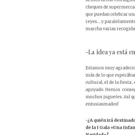
cheques de supermercad
que puedan celebrar un
reyes… y paralelamente
marcha varias recogidas
-La idea ya está 
Estamos muy agradeci
más de lo que esperábam
cultural, el de la fiesta
apoyado. Hemos conseg
muchos juguetes. Así qu
entusiasmados!
-¿A quién irá destinad
de la I Gala «Una Infa
Navidad»?