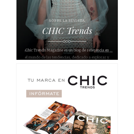
SOBRE LA REVISTA
CHIC Trends
Chic Trends Magazine es un blog de referencia en
el mundo de las tendencias, dedicado a explorar y
compartir las últimas novedades en diversos
ámbitos como bodas, eventos, moda, decoración,
interiorismo, gastronomía, belleza, maquillaje,
fotografía y joyería. Con un enfoque único y
sofisticado, nuestro objetivo es inspirar a nuestros
lectores y proporcionarles información relevante y
actualizada sobre lo que está de moda en
diferentes áreas.
Nuestro blog se ha convertido en un destino para
aquellos que buscan estar al día con lo último en