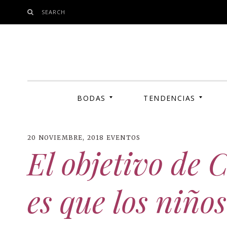
SEARCH
SKIP
TO
CONTENT
BODAS
TENDENCIAS
20 NOVIEMBRE, 2018
EVENTOS
El objetivo de 
MODA
COSMÉTICA SOSTENIBLE
es que los niños
FOTOS
ENTREVISTAS
INFLUENCERS
MAKE-UP