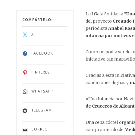
DECORACIÓN
La I Gala Solidaria
“Una
COMPÁRTELO:
del proyecto
Creando I
DECORACIÓN SOSTENIBLE
15 ABRIL,
periodista
Anabel
Rosa
27 ABRIL
Diseña
X
El p
infancia por motivos 
9 MAR
de
BANQUETE
14 E
ti
RECOMENDACIONES
50 año
INAUGURACIONES
Elegan
Entr
VIAJES
r
la pro
Como no podía ser de o
FACEBOOK
2 MARZO,
clave 
TRATAMIENTOS
iniciativa tan maravill
Inmacu
Piel r
El po
Al
MODA SOSTENIBLE
PINTEREST
Gracias a esta iniciativ
fu
condiciones dignas y
má
WHATSAPP
«Una Infancia por Navi
de Cruceros de Alicante
TELEGRAM
Una cena cóctel organi
CORREO
comprometido de
Medi