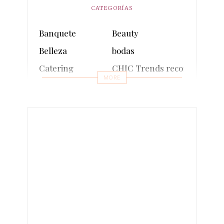
CATEGORÍAS
Banquete
Beauty
Belleza
bodas
Catering
CHIC Trends recomienda
MORE
comunion
Cosmética sostenible
Decoración
Decoración sostenible
Entrevistas
Eventos
Events
Fashion
fotos
Inauguraciones
Influencers
Lifestyle
Make-up
Moda
Moda sostenible
multimedia