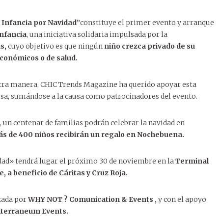
Tend
más 
La n
Pabl
Espa
cuid
Alic
me h
 Infancia por Navidad”
constituye el primer evento y arranque
5 NOV
y Pe
cont
nfancia
, una iniciativa solidaria impulsada por la
soñ
Colo
 2025
BODAS
,
CHIC TRENDS RECOMIENDA
dise
s,
cuyo objetivo es que ningún
niño crezca privado de su
, 2026
MODA SOSTENIBLE
,
TENDENCIAS
 las Invitaciones de Boda
cabe
14 EN
rograma de gestión para
económicos o de salud.
ZO, 2026
EVENTOS
,
REENCUENTROS
 tus Sueños con Canva:
TENDE
tint
13 DI
NERO, 2026
LIFESTYLE
,
TENDENCIAS
endas físicas que está
s después: reencuentro de
15 ABR
Entr
cia, Amor y Creatividad en
Poet
enadores personales : la
19 DI
Luis
edefiniendo el retail
moción 1975-76 del Colegio
tra manera,
CHIC Trends Magazine
ha querido apoyar esta
clav
un click
 2026
BELLEZA
,
COSMÉTICA SOSTENIBLE
EVEN
Boda
para transformar tu cuerpo
osa, sumándose a la causa como patrocinadores del evento.
llev
lada Jesuitas de Alicante
adiante como nunca antes:
cue
Hist
18 OC
Crof
3 JULIO, 2026
MODA SOSTENIBLE
MORE
se s
der de la limpieza facial
MORE
cent
Las 
icante vuelve a desfilar hacia el
MORE
MORE
a, un centenar de familias podrán celebrar la navidad en
natural
dema
turo de la moda baño española
s de 400 niños recibirán un regalo en Nochebuena.
cada
MORE
MORE
dad» tendrá lugar el próximo 30 de noviembre en la
Terminal
, a beneficio de Cáritas y Cruz Roja.
zada por
WHY NOT ? Comunication & Events ,
y con el apoyo
terraneum Events.