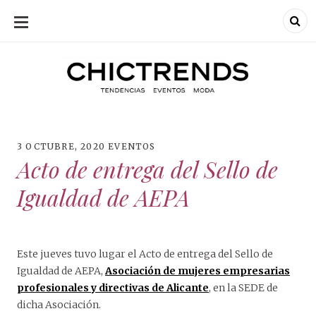
SKIP
TO
CONTENT
Chic Trends
Chic Trend
Tendencias en
bodas eventos
moda
decoración
fotografía
3 OCTUBRE, 2020
EVENTOS
Acto de entrega del Sello de
Igualdad de AEPA
Este jueves tuvo lugar el Acto de entrega del Sello de
Igualdad de AEPA,
Asociación de mujeres empresarias
profesionales y directivas de Alicante
, en la SEDE de
dicha Asociación.