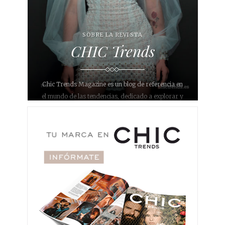
SOBRE LA REVISTA
CHIC Trends
Chic Trends Magazine es un blog de referencia en
el mundo de las tendencias, dedicado a explorar y
compartir las últimas novedades en diversos
ámbitos como bodas, eventos, moda, decoración,
interiorismo, gastronomía, belleza, maquillaje,
fotografía y joyería. Con un enfoque único y
sofisticado, nuestro objetivo es inspirar a nuestros
lectores y proporcionarles información relevante y
actualizada sobre lo que está de moda en
diferentes áreas.
Nuestro blog se ha convertido en un destino para
aquellos que buscan estar al día con lo último en