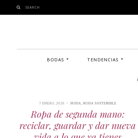
SEARCH
SKIP
TO
CONTENT
BODAS
TENDENCIAS
7 ENERO, 2026
MODA
,
MODA SOSTENIBLE
MODA
Ropa de segunda mano:
COSMÉTICA SOSTENIBLE
FOTOS
ENTREVISTAS
INFLUENCERS
reciclar, guardar y dar nueva
MAKE-UP
vida a lo que ya tienes