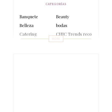
CATEGORÍAS
Banquete
Beauty
Belleza
bodas
Catering
CHIC Trends recomienda
MORE
comunion
Cosmética sostenible
Decoración
Decoración sostenible
Entrevistas
Eventos
Events
Fashion
fotos
Inauguraciones
Influencers
Lifestyle
Make-up
Moda
Moda sostenible
multimedia