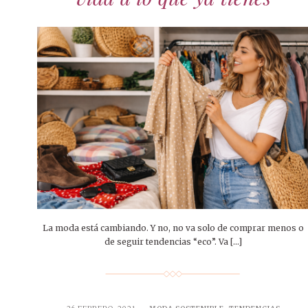
DECORACIÓN
DECORACIÓN SOSTENIBLE
15 ABRIL,
27 ABRIL
Diseña
El p
9 MAR
de
BANQUETE
14 E
ti
RECOMENDACIONES
50 año
INAUGURACIONES
Elegan
Entr
VIAJES
r
la pro
2 MARZO,
clave 
TRATAMIENTOS
Inmacu
Piel r
El po
Al
MODA SOSTENIBLE
fu
La moda está cambiando. Y no, no va solo de comprar menos o
de seguir tendencias “eco”. Va […]