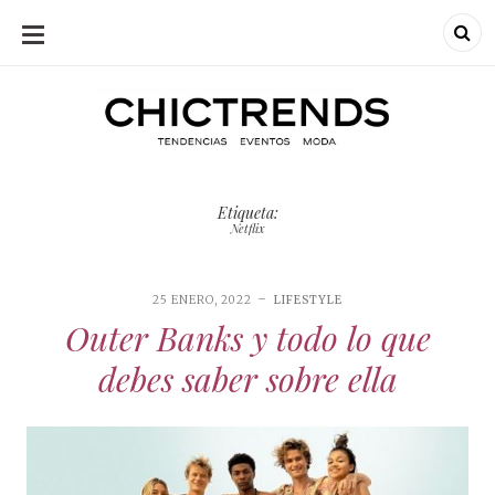
SKIP
TO
CONTENT
Chic Trends
Chic Trend
Tendencias en
bodas eventos
moda
decoración
Etiqueta:
fotografía
Netflix
25 ENERO, 2022
LIFESTYLE
Outer Banks y todo lo que
debes saber sobre ella