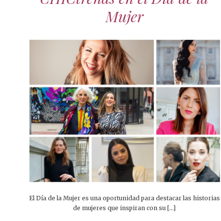
Mujer
DECORACIÓN
DECORACIÓN SOSTENIBLE
15 ABRIL,
27 ABRIL
Diseña
El p
9 MAR
de
BANQUETE
14 E
ti
RECOMENDACIONES
50 año
INAUGURACIONES
Elegan
Entr
VIAJES
r
la pro
2 MARZO,
clave 
TRATAMIENTOS
Inmacu
Piel r
El po
Al
MODA SOSTENIBLE
fu
El Día de la Mujer es una oportunidad para destacar las historias
de mujeres que inspiran con su […]