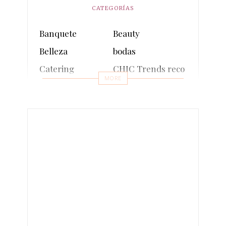
CATEGORÍAS
Banquete
Beauty
Belleza
bodas
Catering
CHIC Trends recomienda
MORE
comunion
Cosmética sostenible
Decoración
Decoración sostenible
Entrevistas
Eventos
Events
Fashion
fotos
Inauguraciones
Influencers
Lifestyle
Make-up
Moda
Moda sostenible
multimedia