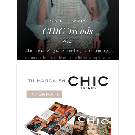
SOBRE LA REVISTA
CHIC Trends
Chic Trends Magazine es un blog de referencia en
el mundo de las tendencias, dedicado a explorar y
compartir las últimas novedades en diversos
ámbitos como bodas, eventos, moda, decoración,
interiorismo, gastronomía, belleza, maquillaje,
fotografía y joyería. Con un enfoque único y
sofisticado, nuestro objetivo es inspirar a nuestros
lectores y proporcionarles información relevante y
actualizada sobre lo que está de moda en
diferentes áreas.
Nuestro blog se ha convertido en un destino para
aquellos que buscan estar al día con lo último en