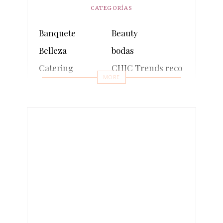
CATEGORÍAS
Banquete
Beauty
Belleza
bodas
Catering
CHIC Trends recomienda
MORE
comunion
Cosmética sostenible
Decoración
Decoración sostenible
Entrevistas
Eventos
Events
Fashion
fotos
Inauguraciones
Influencers
Lifestyle
Make-up
Moda
Moda sostenible
multimedia