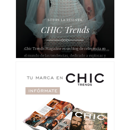
SOBRE LA REVISTA
CHIC Trends
Chic Trends Magazine es un blog de referencia en
el mundo de las tendencias, dedicado a explorar y
compartir las últimas novedades en diversos
ámbitos como bodas, eventos, moda, decoración,
interiorismo, gastronomía, belleza, maquillaje,
fotografía y joyería. Con un enfoque único y
sofisticado, nuestro objetivo es inspirar a nuestros
lectores y proporcionarles información relevante y
actualizada sobre lo que está de moda en
diferentes áreas.
Nuestro blog se ha convertido en un destino para
aquellos que buscan estar al día con lo último en