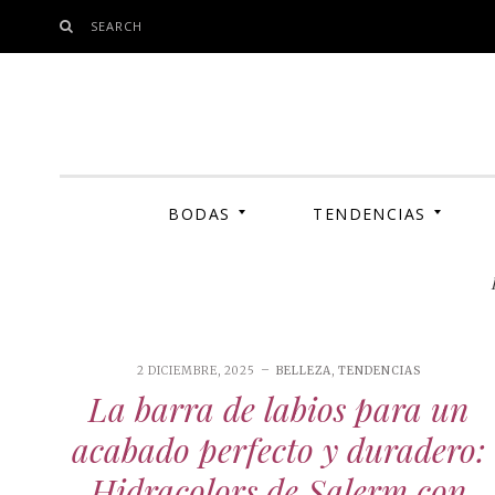
SEARCH
SKIP
TO
CONTENT
BODAS
TENDENCIAS
2 DICIEMBRE, 2025
BELLEZA
,
TENDENCIAS
MODA
La barra de labios para un
COSMÉTICA SOSTENIBLE
FOTOS
ENTREVISTAS
INFLUENCERS
acabado perfecto y duradero:
MAKE-UP
Hidracolors de Salerm con