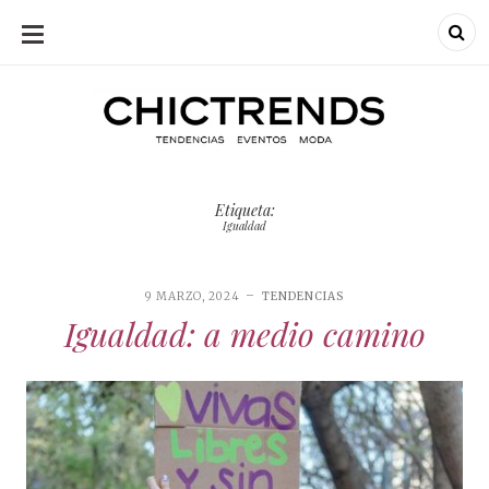
SKIP
TO
CONTENT
Chic Trends
Chic Trend
Tendencias en
bodas eventos
moda
decoración
Etiqueta:
fotografía
Igualdad
9 MARZO, 2024
TENDENCIAS
Igualdad: a medio camino