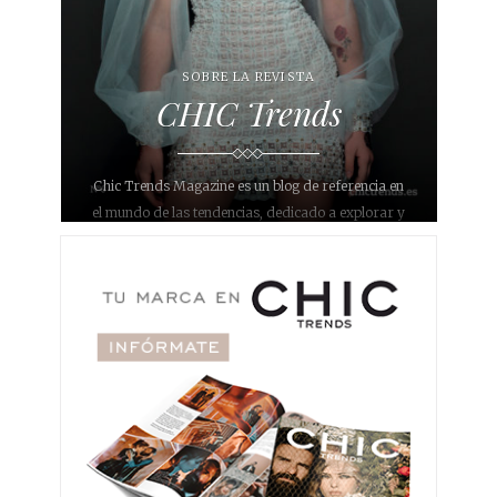
SOBRE LA REVISTA
CHIC Trends
Chic Trends Magazine es un blog de referencia en
el mundo de las tendencias, dedicado a explorar y
compartir las últimas novedades en diversos
ámbitos como bodas, eventos, moda, decoración,
interiorismo, gastronomía, belleza, maquillaje,
fotografía y joyería. Con un enfoque único y
sofisticado, nuestro objetivo es inspirar a nuestros
lectores y proporcionarles información relevante y
actualizada sobre lo que está de moda en
diferentes áreas.
Nuestro blog se ha convertido en un destino para
aquellos que buscan estar al día con lo último en