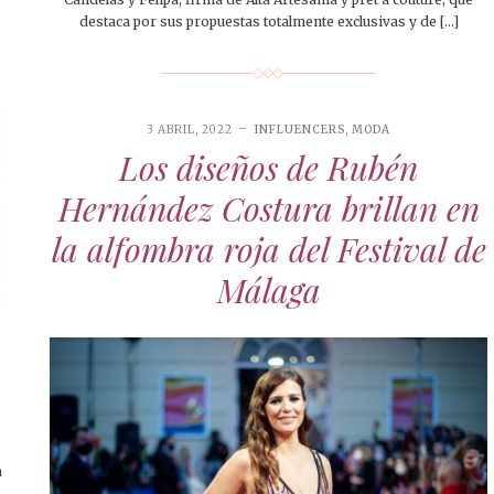
destaca por sus propuestas totalmente exclusivas y de […]
3 ABRIL, 2022
INFLUENCERS
,
MODA
Los diseños de Rubén
Hernández Costura brillan en
la alfombra roja del Festival de
Málaga
a