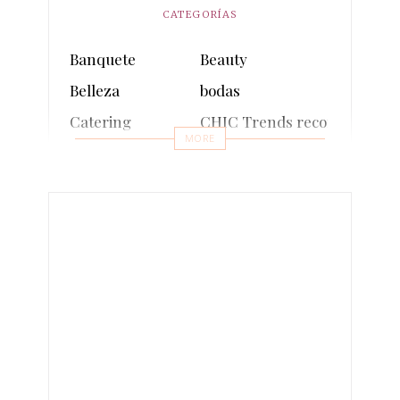
CATEGORÍAS
Banquete
Beauty
Belleza
bodas
Catering
CHIC Trends recomienda
MORE
comunion
Cosmética sostenible
Decoración
Decoración sostenible
Entrevistas
Eventos
Events
Fashion
fotos
Inauguraciones
Influencers
Lifestyle
Make-up
Moda
Moda sostenible
multimedia