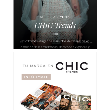
SOBRE LA REVISTA
CHIC Trends
Chic Trends Magazine es un blog de referencia en
el mundo de las tendencias, dedicado a explorar y
compartir las últimas novedades en diversos
ámbitos como bodas, eventos, moda, decoración,
interiorismo, gastronomía, belleza, maquillaje,
fotografía y joyería. Con un enfoque único y
sofisticado, nuestro objetivo es inspirar a nuestros
lectores y proporcionarles información relevante y
actualizada sobre lo que está de moda en
diferentes áreas.
Nuestro blog se ha convertido en un destino para
aquellos que buscan estar al día con lo último en