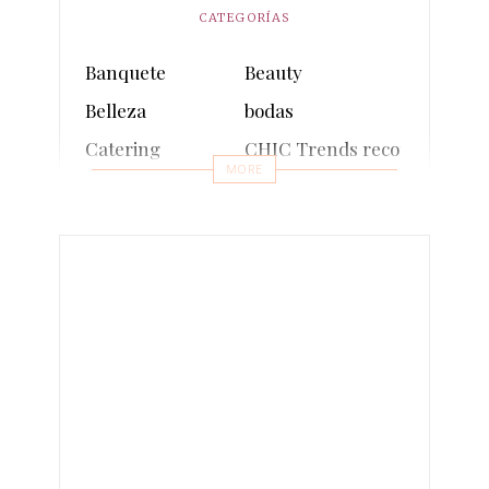
CATEGORÍAS
Banquete
Beauty
Belleza
bodas
Catering
CHIC Trends recomienda
MORE
comunion
Cosmética sostenible
Decoración
Decoración sostenible
Entrevistas
Eventos
Events
Fashion
fotos
Inauguraciones
Influencers
Lifestyle
Make-up
Moda
Moda sostenible
multimedia